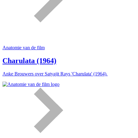
Anatomie van de film
Charulata (1964)
Anke Brouwers over Satyajit Rays 'Charulata' (1964).