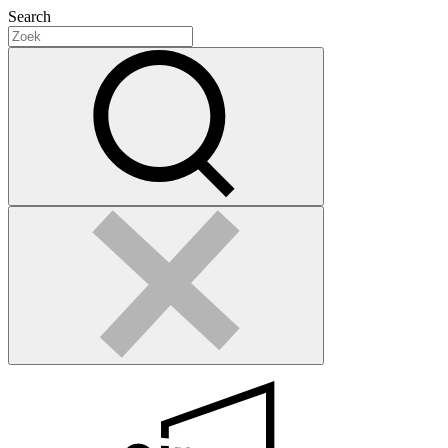
Search
Search
for:
Zoek