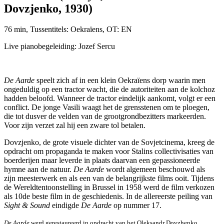
Dovzjenko, 1930)
76 min, Tussentitels: Oekraïens, OT: EN
Live pianobegeleiding: Jozef Sercu
De Aarde
speelt zich af in een klein Oekraïens dorp waarin men
ongeduldig op een tractor wacht, die de autoriteiten aan de kolchoz
hadden beloofd. Wanneer de tractor eindelijk aankomt, volgt er een
conflict. De jonge Vasili waagt het de grensstenen om te ploegen,
die tot dusver de velden van de grootgrondbezitters markeerden.
Voor zijn verzet zal hij een zware tol betalen.
Dovzjenko, de grote visuele dichter van de Sovjetcinema, kreeg de
opdracht om propaganda te maken voor Stalins collectivisaties van
boerderijen maar leverde in plaats daarvan een gepassioneerde
hymne aan de natuur.
De Aarde
wordt algemeen beschouwd als
zijn meesterwerk en als een van de belangrijkste films ooit. Tijdens
de Wereldtentoonstelling in Brussel in 1958 werd de film verkozen
als 10de beste film in de geschiedenis. In de allereerste peiling van
Sight & Sound
eindigde
De Aarde
op nummer 17.
De Aarde
werd gerestaureerd in opdracht van het Oleksandr Dovzhenko