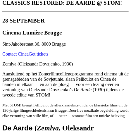
CLASSICS RESTORED: DE AARDE @ STOM!
28 SEPTEMBER
Cinema Lumière Brugge
Sint-Jakobsstraat 36, 8000 Brugge
Contact Cinea
Get tickets
Zemlya (Oleksandr Dovzjenko, 1930)
Aansluitend op het Zomerfilmcolllegeprogramma rond cinema uit de
grensgebieden van de Sovjetunie, slaan Pelliculot en Cinea de
handen in elkaar — en aan de ploeg — voor een lezing over en
vertoning van Oleksandr Dovzjenko’s
De Aarde
(1930) tijdens de
tweede editie van STOM!
Met STOM! brengt Pelliculot de allerklassiekste onder de klassieke films uit de
130-jarige filmgeschiedenis naar Brugge. Door live muzikale begeleiding wordt
elke vertoning van stille film, of — beter — stomme film een unieke beleving.
De Aarde
(
Zemlya
, Oleksandr