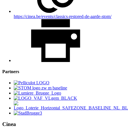
https://cinea.be/events/classics-restored-de-aarde-stom/
Partners
Cinea