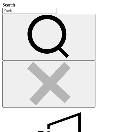
Search
Search
for:
Zoek