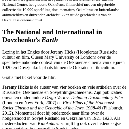
National Centre, het grootste Oekraïense filmarchief met een uitgebreide
collectie die 10.000 speelfilms, documentaires, Oekraïense en buitenlandse
animatiefilms en duizenden archiefstukken uit de geschiedenis van de
Oekraïense cinema omvat.
The National and International in
Dovzhenko’s
Earth
Lezing in het Engles door Jeremy Hicks (Hoogleraar Russische
cultuur en film, Queen Mary University of London) over de
specifieke nationale context van de Oekraïense cinema van de jaren
1920 en Dovzjenko’s plaats binnen de Oekraïense filmcultuur.
Gratis met ticket voor de film.
Jeremy Hicks
is de auteur van vier boeken en vele artikelen over de
Russische, Oekraïense en Sovjetfilmgeschiedenis. Zijn publicaties
omvatten onder andere
Dziga Vertov: Defining Documentary Film
(Londen en New York, 2007) en
First Films of the Holocaust:
Soviet Cinema and the Genocide of the Jews, 1938-46
(Pittsburgh,
2012). Momenteel doet hij onderzoek naar films over de
hongersnood in Sovjet-Rusland en Oekraïne van 1921-1923. Als
mederedacteur van
Kinokultura
schrijft hij ook over hedendaagse
documentaires in voormalige Sovjetlanden.