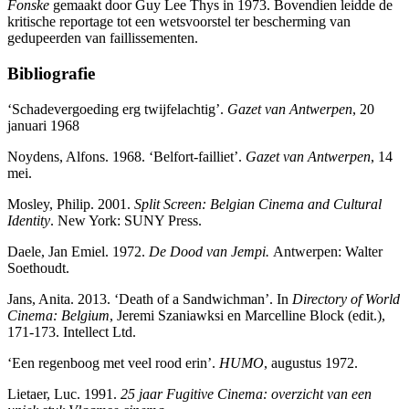
Fonske
gemaakt door Guy Lee Thys in 1973. Bovendien leidde de
kritische reportage tot een wetsvoorstel ter bescherming van
gedupeerden van faillissementen.
Bibliografie
‘Schadevergoeding erg twijfelachtig’.
Gazet van Antwerpen
, 20
januari 1968
Noydens, Alfons. 1968. ‘Belfort-failliet’.
Gazet van Antwerpen
, 14
mei.
Mosley, Philip. 2001.
Split Screen: Belgian Cinema and Cultural
Identity
. New York: SUNY Press.
Daele, Jan Emiel. 1972.
De Dood van Jempi.
Antwerpen: Walter
Soethoudt.
Jans, Anita. 2013. ‘Death of a Sandwichman’. In
Directory of World
Cinema: Belgium
, Jeremi Szaniawksi en Marcelline Block (edit.),
171-173. Intellect Ltd.
‘Een regenboog met veel rood erin’.
HUMO
, augustus 1972.
Lietaer, Luc. 1991.
25 jaar Fugitive Cinema: overzicht van een