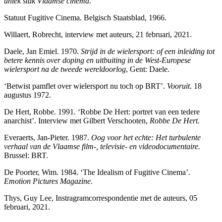
uniek stuk Vlaamse cinema
.
Statuut Fugitive Cinema. Belgisch Staatsblad, 1966.
Willaert, Robrecht, interview met auteurs, 21 februari, 2021.
Daele, Jan Emiel. 1970.
Strijd in de wielersport: of een inleiding tot
betere kennis over doping en uitbuiting in de West-Europese
wielersport na de tweede wereldoorlog
, Gent: Daele.
‘Betwist pamflet over wielersport nu toch op BRT’.
Vooruit
. 18
augustus 1972.
De Hert, Robbe. 1991. ‘Robbe De Hert: portret van een tedere
anarchist’. Interview met Gilbert Verschooten,
Robbe De Hert
.
Everaerts, Jan-Pieter. 1987.
Oog voor het echte: Het turbulente
verhaal van de Vlaamse film-, televisie- en videodocumentaire.
Brussel: BRT.
De Poorter, Wim. 1984. ‘The Idealism of Fugitive Cinema’.
Emotion Pictures Magazine
.
Thys, Guy Lee, Instragramcorrespondentie met de auteurs, 05
februari, 2021.