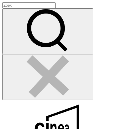
Zoeken
naar:
Zoek