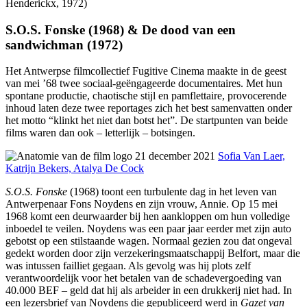
Henderickx, 1972)
S.O.S. Fonske (1968) & De dood van een
sandwichman (1972)
Het Antwerpse filmcollectief Fugitive Cinema maakte in de geest
van mei ’68 twee sociaal-geëngageerde documentaires. Met hun
spontane productie, chaotische stijl en pamflettaire, provocerende
inhoud laten deze twee reportages zich het best samenvatten onder
het motto “klinkt het niet dan botst het”. De startpunten van beide
films waren dan ook – letterlijk – botsingen.
21 december 2021
Sofia Van Laer,
Katrijn Bekers, Atalya De Cock
S.O.S. Fonske
(1968) toont een turbulente dag in het leven van
Antwerpenaar Fons Noydens en zijn vrouw, Annie. Op 15 mei
1968 komt een deurwaarder bij hen aankloppen om hun volledige
inboedel te veilen. Noydens was een paar jaar eerder met zijn auto
gebotst op een stilstaande wagen. Normaal gezien zou dat ongeval
gedekt worden door zijn verzekeringsmaatschappij Belfort, maar die
was intussen failliet gegaan. Als gevolg was hij plots zelf
verantwoordelijk voor het betalen van de schadevergoeding van
40.000 BEF – geld dat hij als arbeider in een drukkerij niet had. In
een lezersbrief van Noydens die gepubliceerd werd in
Gazet van