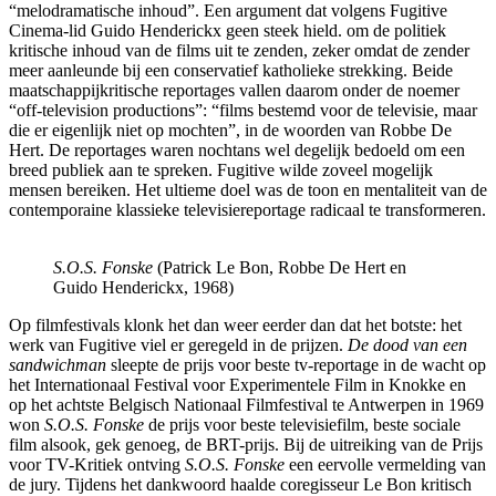
“melodramatische inhoud”. Een argument dat volgens Fugitive
Cinema-lid Guido Henderickx geen steek hield.
om de politiek
kritische inhoud van de films uit te zenden, zeker omdat de zender
meer aanleunde bij een conservatief katholieke strekking. Beide
maatschappijkritische reportages vallen daarom onder de noemer
“off-television productions”: “films bestemd voor de televisie, maar
die er eigenlijk niet op mochten”, in de woorden van Robbe De
Hert. De reportages waren nochtans wel degelijk bedoeld om een
breed publiek aan te spreken. Fugitive wilde zoveel mogelijk
mensen bereiken. Het ultieme doel was de toon en mentaliteit van de
contemporaine klassieke televisiereportage radicaal te transformeren.
S.O.S. Fonske
(Patrick Le Bon, Robbe De Hert en
Guido Henderickx, 1968)
Op filmfestivals klonk het dan weer eerder dan dat het botste: het
werk van Fugitive viel er geregeld in de prijzen.
De dood van een
sandwichman
sleepte de prijs voor beste tv-reportage in de wacht op
het Internationaal Festival voor Experimentele Film in Knokke en
op het achtste Belgisch Nationaal Filmfestival te Antwerpen in 1969
won
S.O.S. Fonske
de prijs voor beste televisiefilm, beste sociale
film alsook, gek genoeg, de BRT-prijs. Bij de uitreiking van de Prijs
voor TV-Kritiek ontving
S.O.S. Fonske
een eervolle vermelding van
de jury. Tijdens het dankwoord haalde coregisseur Le Bon kritisch