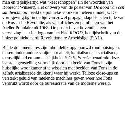
man en tegelijkertijd wat “keet schoppen” (in de woorden van
Robrecht Willaert). Het ontwerp van de poster van
De dood van een
sandwichman
maakt de politieke voorkeur meteen duidelijk. De
vormgeving ligt in de lijn van zowel propagandaposters ten tijde van
de Russische Revolutie, als van affiches en pamfletten van het
Atelier Populaire uit 1968. De poster bevat bovendien een
verwijzing naar het logo van het blad
ROOD
, het tijdschrift van de
linkse politieke partij Revolutionaire Arbeidsliga (RAL).
Beide documentaires zijn inhoudelijk opgebouwd rond botsingen,
tussen onder andere schijn en realiteit, kapitalisme en socialisme,
menselijkheid en onmenselijkheid.
S.O.S. Fonske
benadrukt deze
laatste tegenstelling vormelijk door een beeld van Fons in zijn
huiselijke woonkamer af te wisselen met beelden van Fons in de
geïndustrialiseerde drukkerij waar hij werkt. Talloze close-ups en
versterkt geluid van ratelende machines geven weer hoe Fons
verdrukt wordt door de bureaucratie van de moderne wereld.