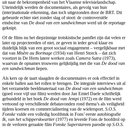
uit naar de bekrompenheid van het Vlaamse televisielandschap.
Uiteindelijk werden de documentaires, als gevolg van hun
(inter)nationale erkenning, dan toch uitgezonden door de BRT. Dit
gebeurde echter niet zonder slag of stoot: de controversiële
eindscène van
De dood van een sandwichman
werd uit de reportage
geknipt.
Of de films nu het diepzinnige trotskistische pamflet zijn dat velen er
later op projecteerden of niet, ze geven in ieder geval klaar en
duidelijk blijk van een groot sociaal engagement – vergelijkbaar met
dat van
Misère au Borinage
(1934) van Henri Storck – dat zich
voortzet in De Herts latere werken zoals
Camera Sutra
(1973),
waarvan de opnames trouwens gelijktijdig met die van
De dood van
een sandwichman
liepen.
Als kers op de taart slaagden de documentaires er ook effectief in
enkele ballen aan het rollen te brengen. De integrale interviews uit al
het verzamelde beeldmateriaal van
De dood van een sandwichman
(goed voor vijf uur film) werden door Jan Emiel Daele schriftelijk
gebundeld in het boek
De dood van Jempi
(1972) en de film werd
vertoond op verschillende debatavonden rond thema’s als veiligheid
tijdens koersen en commercialisering van de wielersport.
S.O.S.
Fonske
vulde een volledig hoofdstuk in Fons’ eerste autobiografie
Ik, van het schipperskwartier
(1977) en leverde Fons de hoofdrol op
in de verloren geraakte film
Fonske Superstar
een parodie op
S.O.S.