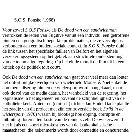
S.O.S. Fonske (1968)
Voor zowel
S.O.S Fonske
als
De dood van een sandwichman
vertrokken de leden van Fugitive vanuit één individu, een getroffene
binnen een geografisch beperkte problematiek, die ze vervolgens
verbonden aan een bredere sociale context. In
S.O.S. Fonske
duidt
de link tussen het specifieke failliet van Belfort en het algehele
verzekeringssysteem op het gebrek aan structurele ondersteuning
van de toenmalige regering. Op het einde mondt de film uit in een
kritiek op de politiek
tout court.
Ook
De dood van een sandwichman
gaat over veel meer dan louter
het onfortuinlijke overlijden van wielerheld Monseré. Niet enkel de
commercialisering binnen de wielersport wordt aangekaart, maar
ook de rol van de media daarin, het wanbeleid van de regering, het
kapitalisme in het algemeen en bovenal de schijnheiligheid van de
katholieke kerk. Auteur en (erotisch) dichter Jan Emiel Daele plantte
het zaadje van dit project met zijn controversiële boek
Strijd in de
wielersport
(1970) waarin hij blootlegt hoe doping, corruptie en
uitbuiting floreren ten koste van de renners zelf. De wielerwereld
ziet hij als een soort microkosmos van de laatkapitalistische
maatschappij die gekenmerkt wordt door competitie en concurrentie.