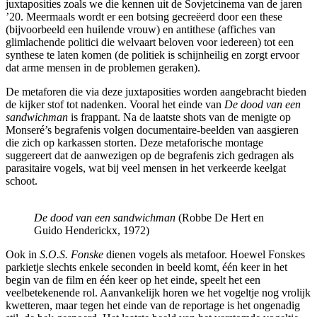
juxtaposities zoals we die kennen uit de Sovjetcinema van de jaren
’20. Meermaals wordt er een botsing gecreëerd door een these
(bijvoorbeeld een huilende vrouw) en antithese (affiches van
glimlachende politici die welvaart beloven voor iedereen) tot een
synthese te laten komen (de politiek is schijnheilig en zorgt ervoor
dat arme mensen in de problemen geraken).
De metaforen die via deze juxtaposities worden aangebracht bieden
de kijker stof tot nadenken. Vooral het einde van
De dood van een
sandwichman
is frappant. Na de laatste shots van de menigte op
Monseré’s begrafenis volgen documentaire-beelden van aasgieren
die zich op karkassen storten. Deze metaforische montage
suggereert dat de aanwezigen op de begrafenis zich gedragen als
parasitaire vogels, wat bij veel mensen in het verkeerde keelgat
schoot.
De dood van een sandwichman
(Robbe De Hert en
Guido Henderickx, 1972)
Ook in
S.O.S. Fonske
dienen vogels als metafoor. Hoewel Fonskes
parkietje slechts enkele seconden in beeld komt, één keer in het
begin van de film en één keer op het einde, speelt het een
veelbetekenende rol. Aanvankelijk horen we het vogeltje nog vrolijk
kwetteren, maar tegen het einde van de reportage is het ongenadig