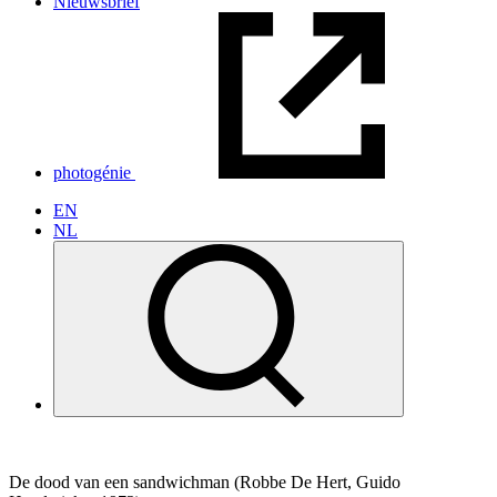
Nieuwsbrief
photogénie
EN
NL
De dood van een sandwichman (Robbe De Hert, Guido