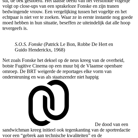
stil, de bek gesnoerd. Het laatste beeld van het verstomde vogeltje
volgt op close-ups van een sprakeloze Fonske en zijn tranen
bedwingende vrouw. Een vergelijking tussen het vogeltje en het
echtpaar is niet ver te zoeken. Waar ze in eerste instantie nog goede
moed hebben in hun situatie, beseffen ze uiteindelijk dat alle hoop
tevergeefs is.
S.O.S. Fonske
(Patrick Le Bon, Robbe De Hert en
Guido Henderickx, 1968)
Net zoals Fonske het deksel op de neus kreeg van de overheid,
botste Fugitive Cinema op een muur bij de Vlaamse openbare
omroep. De BRT weigerde de reportages elke vorm van
ondersteuning en was als staatszender
niet happig
De dood van een
sandwichman kreeg initieel ook tegenkanting van de sportredactie
voor een “gebrek aan technische kwaliteiten” en de