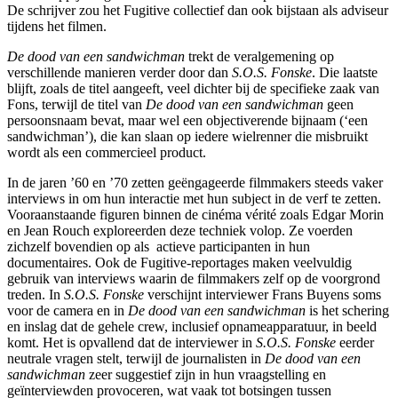
De schrijver zou het Fugitive collectief dan ook bijstaan als adviseur
tijdens het filmen.
De dood van een sandwichman
trekt de veralgemening op
verschillende manieren verder door dan
S.O.S. Fonske
. Die laatste
blijft, zoals de titel aangeeft, veel dichter bij de specifieke zaak van
Fons, terwijl de titel van
De dood van een sandwichman
geen
persoonsnaam bevat, maar wel een objectiverende bijnaam (‘een
sandwichman’), die kan slaan op iedere wielrenner die misbruikt
wordt als een commercieel product.
In de jaren ’60 en ’70 zetten geëngageerde filmmakers steeds vaker
interviews in om hun interactie met hun subject in de verf te zetten.
Vooraanstaande figuren binnen de cinéma vérité zoals Edgar Morin
en Jean Rouch exploreerden deze techniek volop. Ze voerden
zichzelf bovendien op als actieve participanten in hun
documentaires. Ook de Fugitive-reportages maken veelvuldig
gebruik van interviews waarin de filmmakers zelf op de voorgrond
treden. In
S.O.S. Fonske
verschijnt interviewer Frans Buyens soms
voor de camera en in
De dood van een sandwichman
is het schering
en inslag dat de gehele crew, inclusief opnameapparatuur, in beeld
komt. Het is opvallend dat de interviewer in
S.O.S. Fonske
eerder
neutrale vragen stelt, terwijl de journalisten in
De dood van een
sandwichman
zeer suggestief zijn in hun vraagstelling en
geïnterviewden provoceren, wat vaak tot botsingen tussen