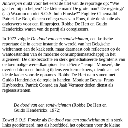
Antwerpen
duikt voor het eerst de titel van de reportage op: “Wie
gaat er mij nu helpen? De kleine man? De grote man? De regering?
(…) Waarom nu niet S.O.S. hulp Fonske?” Fugitive Cinema-lid
Patrick Le Bon, die een collega was van Fons, tipte de situatie als
onderwerp voor een filmproject. Robbe De Hert en Guido
Henderickx waren van de partij als coregisseurs.
In 1972 volgde
De dood van een sandwichman,
een kritische
reportage die in eerste instantie de wereld van het Belgische
wielrennen aan de kaak stelt, maar daarnaast ook reflecteert op de
wantoestanden van de moderne consumptiemaatschappij in het
algemeen. De drukbezochte en sterk gemediatiseerde begrafenis van
de toenmalige wereldkampioen Jean-Pierre “Jempi” Monseré, die
overleed door een botsing tijdens een kermiskoers, diende als het
ideale kader voor de opnames. Robbe De Hert nam samen met
Guido Henderickx de regie in handen. Monique Beyns, Frans
Huybrechts, Patrick Conrad en Jaak Vermeer deden dienst als
regieassistenten.
De dood van een sandwichman
(Robbe De Hert en
Guido Henderickx, 1972)
Zowel
S.O.S. Fonske
als
De dood van een sandwichman
zijn sterk
links georiënteerd, met als hoofddoel het opkomen voor de kleine