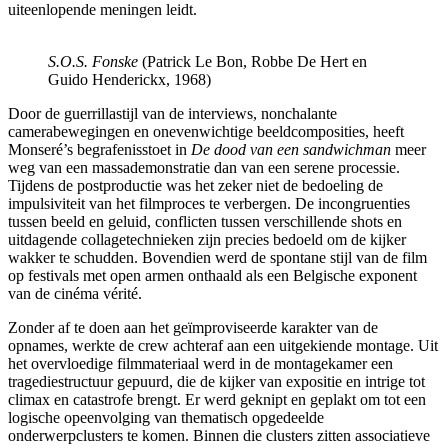
uiteenlopende meningen leidt.
S.O.S. Fonske
(Patrick Le Bon, Robbe De Hert en
Guido Henderickx, 1968)
Door de guerrillastijl van de interviews, nonchalante
camerabewegingen en onevenwichtige beeldcomposities, heeft
Monseré’s begrafenisstoet in
De dood van een sandwichman
meer
weg van een massademonstratie dan van een serene processie.
Tijdens de postproductie was het zeker niet de bedoeling de
impulsiviteit van het filmproces te verbergen. De incongruenties
tussen beeld en geluid, conflicten tussen verschillende shots en
uitdagende collagetechnieken zijn precies bedoeld om de kijker
wakker te schudden. Bovendien werd de spontane stijl van de film
op festivals met open armen onthaald als een Belgische exponent
van de cinéma vérité.
Zonder af te doen aan het geïmproviseerde karakter van de
opnames, werkte de crew achteraf aan een uitgekiende montage. Uit
het overvloedige filmmateriaal werd in de montagekamer een
tragediestructuur gepuurd, die de kijker van expositie en intrige tot
climax en catastrofe brengt. Er werd geknipt en geplakt om tot een
logische opeenvolging van thematisch opgedeelde
onderwerpclusters te komen. Binnen die clusters zitten associatieve