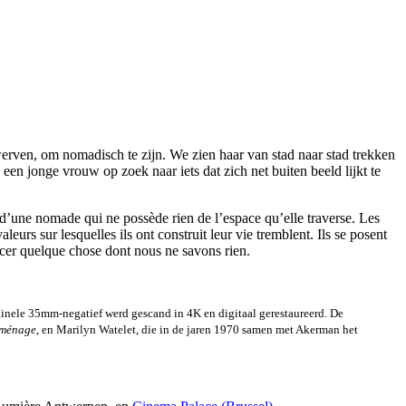
werven, om nomadisch te zijn. We zien haar van stad naar stad trekken
een jonge vrouw op zoek naar iets dat zich net buiten beeld lijkt te
 d’une nomade qui ne possède rien de l’espace qu’elle traverse. Les
urs sur lesquelles ils ont construit leur vie tremblent. Ils se posent
cer quelque chose dont nous ne savons rien.
nele 35mm-negatief werd gescand in 4K en digitaal gerestaureerd. De
éménage
, en Marilyn Watelet, die in de jaren 1970 samen met Akerman het