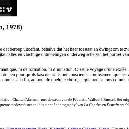
, 1978)
 dat beroep uitoefent, behalve dat het haar toestaat en dwingt om te z
ijke haltes en vluchtige ontmoetingen onderweg schetsen het portret van 
tique, ni de formation, ni d’initiation. C’est le voyage d’une exilée,
 de peu pour qu’ils basculent. Ils ont conscience confusément que les vale
 sommes à la fin, au bout de quelque chose, et que nous allons commen
tion Chantal Akerman, met de steun van de Federatie Wallonië-Brussel. Het origi
equente medewerkster en ‘director of photography’ van
La Captive
en
Demain on d