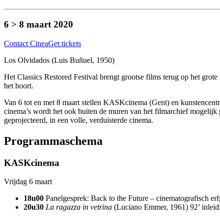
6 > 8 maart 2020
Contact Cinea
Get tickets
Los Olvidados (Luis Buñuel, 1950)
Het Classics Restored Festival brengt grootse films terug op het grot
het hoort.
Van 6 tot en met 8 maart stellen KASKcinema (Gent) en kunstencentrum
cinema’s wordt het ook buiten de muren van het filmarchief mogelijk p
geprojecteerd, in een volle, verduisterde cinema.
Programmaschema
KASKcinema
Vrijdag 6 maart
18u00
Panelgesprek: Back to the Future – cinematografisch erfg
20u30
La ragazza in vetrina
(Luciano Emmer, 1961) 92’ inleidi