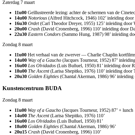
Zaterdag 7 maart
11u00
Geïllustreerde lezing: achter de schermen van de Cinete
14u00
Notorious
(Alfred Hitchcock, 1946) 102’ inleiding do
16u30
Ordet
(Carl Theodor Dreyer, 1955) 125’ inleiding door
20u00
Crash
(David Cronenberg, 1996) 110’ inleiding door D
22u30
Eastern Condors
(Sammo Hung, 1987) 98’ inleiding do
Zondag 8 maart
11u00
Het verhaal van de zwerver — Charlie Chaplin kortfilms 
14u00
Way of a Gaucho
(Jacques Tourneur, 1952) 87’ inleidi
16u00
Los Olvidados
(Luis Buñuel, 1950) 81’ inleiding door 
18u00
The Ascent
(Larisa Shepitko, 1976) 110’ inleiding doo
20u30
Golden Eighties
(Chantal Akerman, 1986) 96’ inleiding
Kunstencentrum BUDA
Zondag 8 maart
11u00
Way of a Gaucho
(Jacques Tourneur, 1952) 87’ + lunch
14u00
The Ascent
(Larisa Shepitko, 1976) 110’
16u00
Los Olvidados
(Luis Buñuel, 1950) 81’
18u00
Golden Eighties
(Chantal Akerman, 1986) 96’
20u15
Crash
(David Cronenberg, 1996) 110’