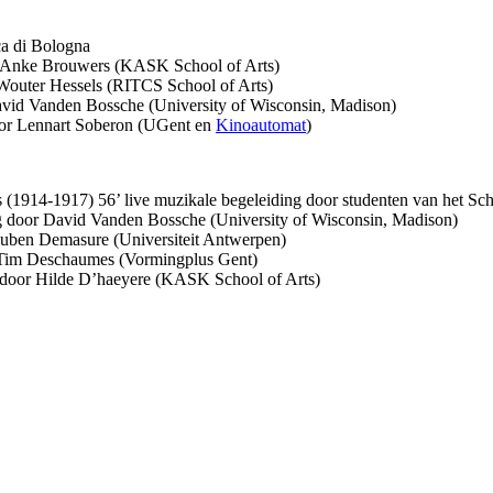
ca di Bologna
or Anke Brouwers (KASK School of Arts)
 Wouter Hessels (RITCS School of Arts)
avid Vanden Bossche (University of Wisconsin, Madison)
or Lennart Soberon (UGent en
Kinoautomat
)
(1914-1917) 56’ live muzikale begeleiding door studenten van het Sch
ng door David Vanden Bossche (University of Wisconsin, Madison)
Ruben Demasure (Universiteit Antwerpen)
r Tim Deschaumes (Vormingplus Gent)
 door Hilde D’haeyere (KASK School of Arts)