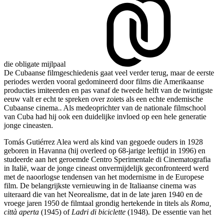
die obligate
mijlpaal
De Cubaanse filmgeschiedenis gaat veel verder terug, maar de eerste
periodes werden vooral gedomineerd door films die Amerikaanse
producties imiteerden en pas vanaf de tweede helft van de twintigste
eeuw valt er echt te spreken over zoiets als een echte endemische
Cubaanse cinema.
. Als medeoprichter van de nationale filmschool
van Cuba had hij ook een duidelijke invloed op een hele generatie
jonge cineasten.
Tomás Gutiérrez Alea werd als kind van gegoede ouders in 1928
geboren in Havanna (hij overleed op 68-jarige leeftijd in 1996) en
studeerde aan het geroemde Centro Sperimentale di Cinematografia
in Italië, waar de jonge cineast onvermijdelijk geconfronteerd werd
met de naoorlogse tendensen van het modernisme in de Europese
film. De belangrijkste vernieuwing in de Italiaanse cinema was
uiteraard die van het Neorealisme, dat in de late jaren 1940 en de
vroege jaren 1950 de filmtaal grondig hertekende in titels als
Roma,
città aperta
(1945) of
Ladri di biciclette
(1948). De essentie van het