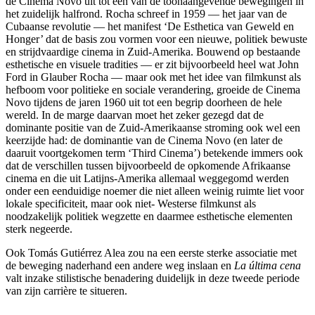
de Cinema Novo uit tot een van de toonaangevende bewegingen in
het zuidelijk halfrond. Rocha schreef in 1959 — het jaar van de
Cubaanse revolutie — het manifest ‘De Esthetica van Geweld en
Honger’ dat de basis zou vormen voor een nieuwe, politiek bewuste
en strijdvaardige cinema in Zuid-Amerika. Bouwend op bestaande
esthetische en visuele tradities — er zit bijvoorbeeld heel wat John
Ford in Glauber Rocha — maar ook met het idee van filmkunst als
hefboom voor politieke en sociale verandering, groeide de Cinema
Novo tijdens de jaren 1960 uit tot een begrip doorheen de hele
wereld. In de marge daarvan moet het zeker gezegd dat de
dominante positie van de Zuid-Amerikaanse stroming ook wel een
keerzijde had: de dominantie van de Cinema Novo (en later de
daaruit voortgekomen term ‘Third Cinema’) betekende immers ook
dat de verschillen tussen bijvoorbeeld de opkomende Afrikaanse
cinema en die uit Latijns-Amerika allemaal weggegomd werden
onder een eenduidige noemer die niet alleen weinig ruimte liet voor
lokale specificiteit, maar ook niet- Westerse filmkunst als
noodzakelijk politiek wegzette en daarmee esthetische elementen
sterk negeerde.
Ook Tomás Gutiérrez Alea zou na een eerste sterke associatie met
de beweging naderhand een andere weg inslaan en
La última cena
valt inzake stilistische benadering duidelijk in deze tweede periode
van zijn carrière te situeren.