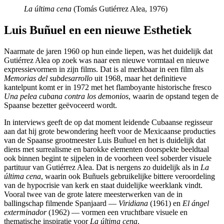
La última cena
(Tomás Gutiérrez Alea, 1976)
Luis Buñuel en een nieuwe Esthetiek
Naarmate de jaren 1960 op hun einde liepen, was het duidelijk dat
Gutiérrez Alea op zoek was naar een nieuwe vormtaal en nieuwe
expressievormen in zijn films. Dat is al merkbaar in een film als
Memorias del subdesarrollo
uit 1968, maar het definitieve
kantelpunt komt er in 1972 met het flamboyante historische fresco
Una pelea cubana contra los demonios
, waarin de opstand tegen de
Spaanse bezetter geëvoceerd wordt.
In interviews geeft de op dat moment leidende Cubaanse regisseur
aan dat hij grote bewondering heeft voor de Mexicaanse producties
van de Spaanse grootmeester Luis Buñuel en het is duidelijk dat
diens met surrealisme en barokke elementen doorspekte beeldtaal
ook binnen begint te sijpelen in de voorheen veel soberder visuele
partituur van Gutiérrez Alea. Dat is nergens zo duidelijk als in
La
última
cena
, waarin ook Buñuels gebruikelijke bittere veroordeling
van de hypocrisie van kerk en staat duidelijke weerklank vindt.
Vooral twee van de grote latere meesterwerken van de in
ballingschap filmende Spanjaard —
Viridiana
(1961) en
El ángel
exterminador
(1962) — vormen een vruchtbare visuele en
thematische inspiratie voor
La última
cena
.