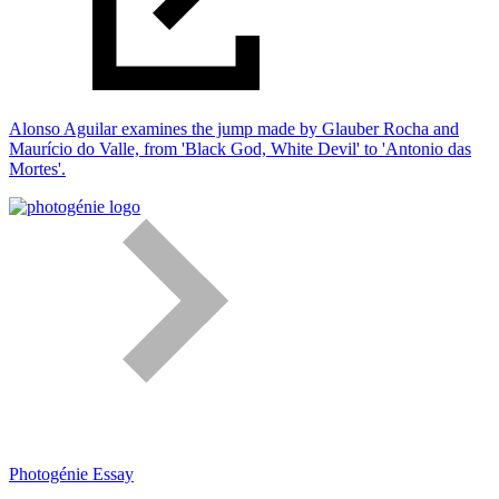
Alonso Aguilar examines the jump made by Glauber Rocha and
Maurício do Valle, from 'Black God, White Devil' to 'Antonio das
Mortes'.
Photogénie
Essay