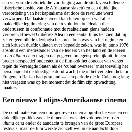
een vervormde retoriek die voorbijging aan de sterk verschillende
historische positie van de Afrikaanse slaven) én een duidelijke
veroordeling van het kapitalisme dat door de revolutie werd
verworpen. Dat laatste element kan lijken op een wat al te
makkelijke legitimering van de revolutionaire idealen die
ondertussen in confrontatie met de realiteit aan glans hadden
verloren. Hoewel Gutiérrez Alea in een aantal films liet zien dat hij
zeker geen blinde ideologische spreekbuis was van het regime en
zich kritisch durfde uitlaten over bepaalde zaken, was hij anno 1976
absoluut een medestander van de leiders van het land en de ideeën
in
La última
cena
dragen dat gegeven ontegensprekelijk uit. In een
breder perspectief ondersteunt de film ook het concept van verzet
tegen de Verenigde Staten als de ‘cuban overseer’ (niet toevallig het
personage dat de bloedigste dood wacht) die in het verleden dictator
Fulgencio Batista had gesteund — een periode die in Cuba nog lang
niet vergeten was op het moment dat de film zijn opwachting
maakte.
Een nieuwe Latijns-Amerikaanse cinema
De combinatie van een doorgedreven cinematografische visie en een
duidelijke politiek-sociale dimensie, was niet voldoende om
La
última
cena
onder de aandacht te brengen van de grote Europese
festivals, maar de film werkte zichzelf wel in de aandacht door