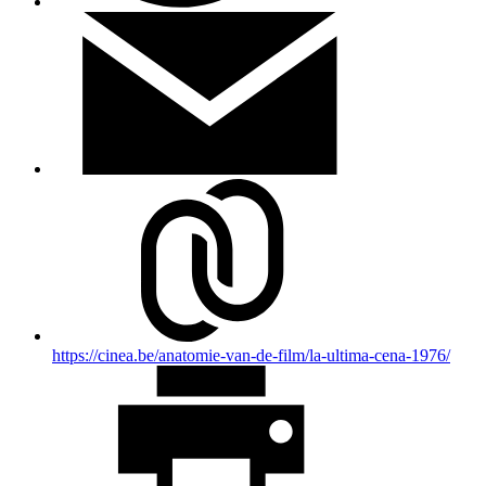
https://cinea.be/anatomie-van-de-film/la-ultima-cena-1976/