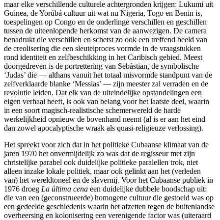
maar elke verschillende culturele achtergronden krijgen: Lukumi uit
Guinea, de Yorúbá cultuur uit wat nu Nigeria, Togo en Benin is,
toespelingen op Congo en de onderlinge verschillen en geschillen
tussen de uiteenlopende herkomst van de aanwezigen. De camera
benadrukt die verschillen en schetst zo ook een treffend beeld van
de creolisering die een sleutelproces vormde in de vraagstukken
rond identiteit en zelfbeschikking in het Caribisch gebied. Meest
doorgedreven is de portrettering van Sebástian, de symbolische
‘Judas’ die — althans vanuit het totaal misvormde standpunt van de
zelfverklaarde blanke ‘Messias’ — zijn meester zal verraden en de
revolutie leiden. Dat elk van de uiteindelijke opstandelingen een
eigen verhaal heeft, is ook van belang voor het laatste deel, waarin
in een soort magisch-realistische schemerwereld de harde
werkelijkheid opnieuw de bovenhand neemt (al is er aan het eind
dan zowel apocalyptische wraak als quasi-religieuze verlossing).
Het spreekt voor zich dat in het politieke Cubaanse klimaat van de
jaren 1970 het onvermijdelijk zo was dat de regisseur met zijn
christelijke parabel ook duidelijke politieke paralellen trok, niet
alleen inzake lokale politiek, maar ook gelinkt aan het (verleden
van) het wereldtoneel en de slavernij. Voor het Cubaanse publiek in
1976 droeg
La última
cena
een duidelijke dubbele boodschap uit:
die van een (geconstrueerde) homogene cultuur die gestoeld was op
een gedeelde geschiedenis waarin het afzetten tegen de buitenlandse
overheersing en kolonisering een verenigende factor was (uiteraard