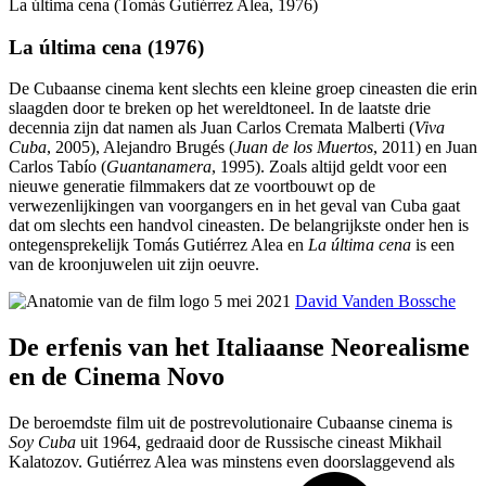
La última cena (Tomás Gutiérrez Alea, 1976)
La última cena (1976)
De Cubaanse cinema kent slechts een kleine groep cineasten die erin
slaagden door te breken op het wereldtoneel. In de laatste drie
decennia zijn dat namen als Juan Carlos Cremata Malberti (
Viva
Cuba
, 2005), Alejandro Brugés (
Juan de los Muertos
, 2011) en Juan
Carlos Tabío (
Guantanamera
, 1995). Zoals altijd geldt voor een
nieuwe generatie filmmakers dat ze voortbouwt op de
verwezenlijkingen van voorgangers en in het geval van Cuba gaat
dat om slechts een handvol cineasten. De belangrijkste onder hen is
ontegensprekelijk Tomás Gutiérrez Alea en
La última cena
is een
van de kroonjuwelen uit zijn oeuvre.
5 mei 2021
David Vanden Bossche
De erfenis van het Italiaanse Neorealisme
en de Cinema Novo
De beroemdste film uit de postrevolutionaire Cubaanse cinema is
Soy Cuba
uit 1964, gedraaid door de Russische cineast Mikhail
Kalatozov. Gutiérrez Alea was minstens even doorslaggevend als