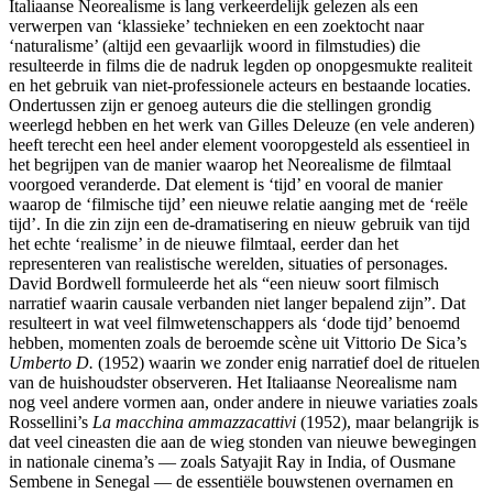
Italiaanse Neorealisme is lang verkeerdelijk gelezen als een
verwerpen van ‘klassieke’ technieken en een zoektocht naar
‘naturalisme’ (altijd een gevaarlijk woord in filmstudies) die
resulteerde in films die de nadruk legden op onopgesmukte realiteit
en het gebruik van niet-professionele acteurs en bestaande locaties.
Ondertussen zijn er genoeg auteurs die die stellingen grondig
weerlegd hebben en het werk van Gilles Deleuze (en vele anderen)
heeft terecht een heel ander element vooropgesteld als essentieel in
het begrijpen van de manier waarop het Neorealisme de filmtaal
voorgoed veranderde. Dat element is ‘tijd’ en vooral de manier
waarop de ‘filmische tijd’ een nieuwe relatie aanging met de ‘reële
tijd’. In die zin zijn een de-dramatisering en nieuw gebruik van tijd
het echte ‘realisme’ in de nieuwe filmtaal, eerder dan het
representeren van realistische werelden, situaties of personages.
David Bordwell formuleerde het als “een nieuw soort filmisch
narratief waarin causale verbanden niet langer bepalend zijn”. Dat
resulteert in wat veel filmwetenschappers als ‘dode tijd’ benoemd
hebben, momenten zoals de beroemde scène uit Vittorio De Sica’s
Umberto D.
(1952) waarin we zonder enig narratief doel de rituelen
van de huishoudster observeren. Het Italiaanse Neorealisme nam
nog veel andere vormen aan, onder andere in nieuwe variaties zoals
Rossellini’s
La macchina ammazzacattivi
(1952), maar belangrijk is
dat veel cineasten die aan de wieg stonden van nieuwe bewegingen
in nationale cinema’s — zoals Satyajit Ray in India, of Ousmane
Sembene in Senegal — de essentiële bouwstenen overnamen en