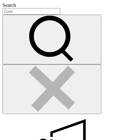
Search
Search
for:
Zoek