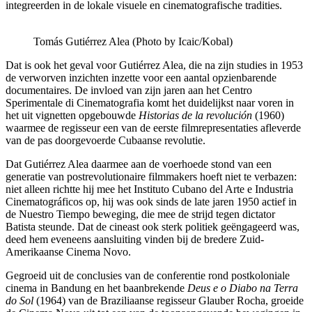
integreerden in de lokale visuele en cinematografische tradities.
Tomás Gutiérrez Alea (Photo by Icaic/Kobal)
Dat is ook het geval voor Gutiérrez Alea, die na zijn studies in 1953
de verworven inzichten inzette voor een aantal opzienbarende
documentaires. De invloed van zijn jaren aan het Centro
Sperimentale di Cinematografia komt het duidelijkst naar voren in
het uit vignetten opgebouwde
Historias de la revolución
(1960)
waarmee de regisseur een van de eerste filmrepresentaties afleverde
van de pas doorgevoerde Cubaanse revolutie.
Dat Gutiérrez Alea daarmee aan de voerhoede stond van een
generatie van postrevolutionaire filmmakers hoeft niet te verbazen:
niet alleen richtte hij mee het Instituto Cubano del Arte e Industria
Cinematográficos op, hij was ook sinds de late jaren 1950 actief in
de Nuestro Tiempo beweging, die mee de strijd tegen dictator
Batista steunde. Dat de cineast ook sterk politiek geëngageerd was,
deed hem eveneens aansluiting vinden bij de bredere Zuid-
Amerikaanse Cinema Novo.
Gegroeid uit de conclusies van de conferentie rond postkoloniale
cinema in Bandung en het baanbrekende
Deus e o Diabo na Terra
do Sol
(1964) van de Braziliaanse regisseur Glauber Rocha, groeide