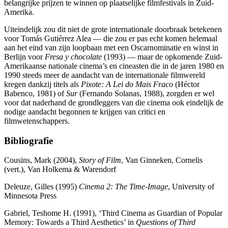
belangrijke prijzen te winnen op plaatselijke filmfestivals in Zuid-
Amerika.
Uiteindelijk zou dit niet de grote internationale doorbraak betekenen
voor Tomás Gutiérrez Alea — die zou er pas echt komen helemaal
aan het eind van zijn loopbaan met een Oscarnominatie en winst in
Berlijn voor
Fresa y chocolate
(1993) — maar de opkomende Zuid-
Amerikaanse nationale cinema’s en cineasten die in de jaren 1980 en
1990 steeds meer de aandacht van de internationale filmwereld
kregen dankzij titels als
Pixote: A Lei do Mais Fraco
(Héctor
Babenco, 1981) of
Sur
(Fernando Solanas, 1988), zorgden er wel
voor dat naderhand de grondleggers van die cinema ook eindelijk de
nodige aandacht begonnen te krijgen van critici en
filmwetenschappers.
Bibliografie
Cousins, Mark (2004),
Story of Film
, Van Ginneken, Cornelis
(vert.), Van Holkema & Warendorf
Deleuze, Gilles (1995)
Cinema 2: The Time-Image
, University of
Minnesota Press
Gabriel, Teshome H. (1991), ‘Third Cinema as Guardian of Popular
Memory: Towards a Third Aesthetics’ in
Questions of Third