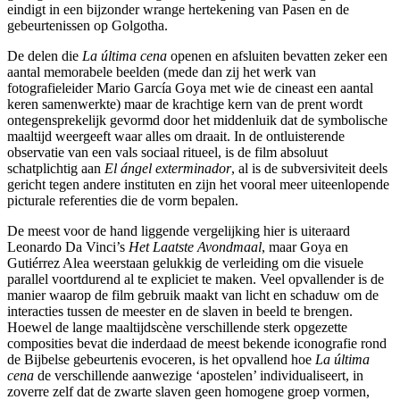
eindigt in een bijzonder wrange hertekening van Pasen en de
gebeurtenissen op Golgotha.
De delen die
La última
cena
openen en afsluiten bevatten zeker een
aantal memorabele beelden (mede dan zij het werk van
fotografieleider Mario García Goya met wie de cineast een aantal
keren samenwerkte) maar de krachtige kern van de prent wordt
ontegensprekelijk gevormd door het middenluik dat de symbolische
maaltijd weergeeft waar alles om draait. In de ontluisterende
observatie van een vals sociaal ritueel, is de film absoluut
schatplichtig aan
El ángel exterminador
, al is de subversiviteit deels
gericht tegen andere instituten en zijn het vooral meer uiteenlopende
picturale referenties die de vorm bepalen.
De meest voor de hand liggende vergelijking hier is uiteraard
Leonardo Da Vinci’s
Het Laatste Avondmaal
, maar Goya en
Gutiérrez Alea weerstaan gelukkig de verleiding om die visuele
parallel voortdurend al te expliciet te maken. Veel opvallender is de
manier waarop de film gebruik maakt van licht en schaduw om de
interacties tussen de meester en de slaven in beeld te brengen.
Hoewel de lange maaltijdscène verschillende sterk opgezette
composities bevat die inderdaad de meest bekende iconografie rond
de Bijbelse gebeurtenis evoceren, is het opvallend hoe
La última
cena
de verschillende aanwezige ‘apostelen’ individualiseert, in
zoverre zelf dat de zwarte slaven geen homogene groep vormen,