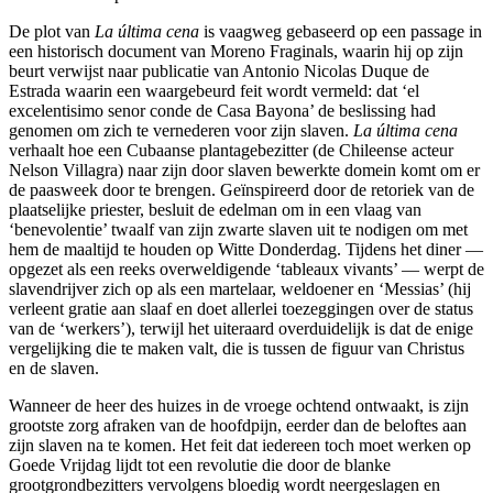
De plot van
La última
cena
is vaagweg gebaseerd op een passage in
een historisch document van Moreno Fraginals, waarin hij op zijn
beurt verwijst naar publicatie van Antonio Nicolas Duque de
Estrada waarin een waargebeurd feit wordt vermeld: dat ‘el
excelentisimo senor conde de Casa Bayona’ de beslissing had
genomen om zich te vernederen voor zijn slaven.
La última cena
verhaalt hoe een Cubaanse plantagebezitter (de Chileense acteur
Nelson Villagra) naar zijn door slaven bewerkte domein komt om er
de paasweek door te brengen. Geïnspireerd door de retoriek van de
plaatselijke priester, besluit de edelman om in een vlaag van
‘benevolentie’ twaalf van zijn zwarte slaven uit te nodigen om met
hem de maaltijd te houden op Witte Donderdag. Tijdens het diner —
opgezet als een reeks overweldigende ‘tableaux vivants’ — werpt de
slavendrijver zich op als een martelaar, weldoener en ‘Messias’ (hij
verleent gratie aan slaaf en doet allerlei toezeggingen over de status
van de ‘werkers’), terwijl het uiteraard overduidelijk is dat de enige
vergelijking die te maken valt, die is tussen de figuur van Christus
en de slaven.
Wanneer de heer des huizes in de vroege ochtend ontwaakt, is zijn
grootste zorg afraken van de hoofdpijn, eerder dan de beloftes aan
zijn slaven na te komen. Het feit dat iedereen toch moet werken op
Goede Vrijdag lijdt tot een revolutie die door de blanke
grootgrondbezitters vervolgens bloedig wordt neergeslagen en