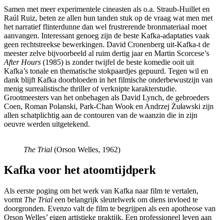
Samen met meer experimentele cineasten als o.a. Straub-Huillet en
Raúl Ruiz
, beten ze allen hun tanden stuk op de vraag wat men met
het narratief flinterdunne dan wel frustrerende bronmateriaal moet
aanvangen. Interessant genoeg zijn de beste Kafka-adaptaties vaak
geen rechtstreekse bewerkingen. David Cronenberg uit-Kafka-t de
meester zelve bijvoorbeeld al ruim dertig jaar en Martin Scorcese’s
After Hours
(1985) is zonder twijfel de beste komedie ooit uit
Kafka’s tonale en thematische stokpaardjes gepuurd. Tegen wil en
dank blijft Kafka doorbloeden in het filmische onderbewustzijn van
menig surrealistische thriller of verknipte karakterstudie.
Grootmeesters van het onbehagen als David Lynch, de gebroeders
Coen, Roman Polanski, Park-Chan Wook en Andrzej Żuławski zijn
allen schatplichtig aan de contouren van de waanzin die in zijn
oeuvre werden uitgetekend.
The Trial
(Orson Welles, 1962)
Kafka voor het atoomtijdperk
Als eerste poging om het werk van Kafka naar film te vertalen,
vormt
The Trial
een belangrijk sleutelwerk om diens invloed te
doorgronden. Evenzo valt de film te begrijpen als een apotheose van
Orson Welles’ eigen artistieke praktijk. Een professioneel leven aan