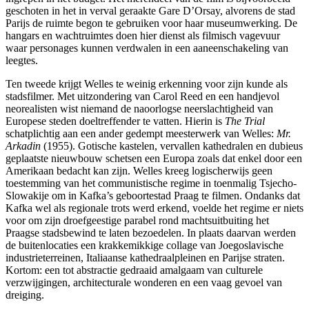
geschoten in het in verval geraakte Gare D’Orsay, alvorens de stad
Parijs de ruimte begon te gebruiken voor haar museumwerking. De
hangars en wachtruimtes doen hier dienst als filmisch vagevuur
waar personages kunnen verdwalen in een aaneenschakeling van
leegtes.
Ten tweede krijgt Welles te weinig erkenning voor zijn kunde als
stadsfilmer. Met uitzondering van Carol Reed en een handjevol
neorealisten wist niemand de naoorlogse neerslachtigheid van
Europese steden doeltreffender te vatten. Hierin is
The Trial
schatplichtig aan een ander gedempt meesterwerk van Welles:
Mr.
Arkadin
(1955). Gotische kastelen, vervallen kathedralen en dubieus
geplaatste nieuwbouw schetsen een Europa zoals dat enkel door een
Amerikaan bedacht kan zijn. Welles kreeg logischerwijs geen
toestemming van het communistische regime in toenmalig Tsjecho-
Slowakije om in Kafka’s geboortestad Praag te filmen. Ondanks dat
Kafka wel als regionale trots werd erkend, voelde het regime er niets
voor om zijn droefgeestige parabel rond machtsuitbuiting het
Praagse stadsbewind te laten bezoedelen. In plaats daarvan werden
de buitenlocaties een krakkemikkige collage van Joegoslavische
industrieterreinen, Italiaanse kathedraalpleinen en Parijse straten.
Kortom: een tot abstractie gedraaid amalgaam van culturele
verzwijgingen, architecturale wonderen en een vaag gevoel van
dreiging.