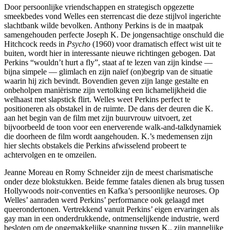
Door persoonlijke vriendschappen en strategisch opgezette
smeekbedes vond Welles een sterrencast die deze stijlvol ingerichte
slachtbank wilde bevolken. Anthony Perkins is de in maatpak
samengehouden perfecte Joseph K. De jongensachtige onschuld die
Hitchcock reeds in
Psycho
(1960) voor dramatisch effect wist uit te
buiten, wordt hier in interessante nieuwe richtingen gebogen. Dat
Perkins “wouldn’t hurt a fly”, staat af te lezen van zijn kindse —
bijna simpele — glimlach en zijn naïef (on)begrip van de situatie
waarin hij zich bevindt. Bovendien geven zijn lange gestalte en
onbeholpen maniërisme zijn vertolking een lichamelijkheid die
welhaast met slapstick flirt. Welles weet Perkins perfect te
positioneren als obstakel in de ruimte. De dans der deuren die K.
aan het begin van de film met zijn buurvrouw uitvoert, zet
bijvoorbeeld de toon voor een enerverende walk-and-talkdynamiek
die doorheen de film wordt aangehouden. K.’s medemensen zijn
hier slechts obstakels die Perkins afwisselend probeert te
achtervolgen en te omzeilen.
Jeanne Moreau en Romy Schneider zijn de meest charismatische
onder deze blokstukken. Beide femme fatales dienen als brug tussen
Hollywoods noir-conventies en Kafka’s persoonlijke neuroses. Op
Welles’ aanraden werd Perkins’ performance ook gelaagd met
queerondertonen. Vertrekkend vanuit Perkins’ eigen ervaringen als
gay man in een onderdrukkende, ontmenselijkende industrie, werd
besloten om de ongemakkelijke spanning tussen K., zijn mannelijke