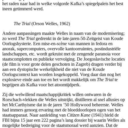
het raden naar had in welke volgorde Kafka’s spiegelpaleis het best
ineen getimmerd werd.
The Trial
(Orson Welles, 1962)
Andere aanpassingen maakte Welles in naam van de modernisering;
zo werd
The Trial
gedrenkt in de late-jaren-50-Zeitgeist van Koude
Oorlogshysterie. Een mise-en-scène van mannen in fedora en
anorak, supercomputers, overvolle kantoorruimtes, postindustriële
landschappen, etc. wordt gekruist met de zengende paranoia voor
staatscomplotten en publieke vervolging. De Joegoslavische locaties
(de film is voor grote delen geschoten in Zagreb) dragen verder bij
aan een dystopische werkelijkheid die niet van de Koude
Oorlogscontext kan worden losgekoppeld. Voeg daar dan nog het
explosieve einde aan toe en het wordt makkelijk om
The Trial
te
begrijpen als Kafka voor het atoomtijdperk.
Zij die welwillend maatschappijkritiek willen ontwaren in de
Rorschach-vlekken die Welles uitstrijkt, distilleren al snel allusies op
het McCarthyisme dat in de jaren ’50 Hollywood beheerste. Welles
had immers genoeg ervaring met de bloeddoorlopen ogen van het
staatsapparaat. Naar aanleiding van
Citizen Kane
(1941) hield de
FBI bijna 15 jaar een 222 pagina’s lang dossier bij waarin Welles als
mogelijke bedreiging voor de staatsmoraal werd aanzien. Dat de