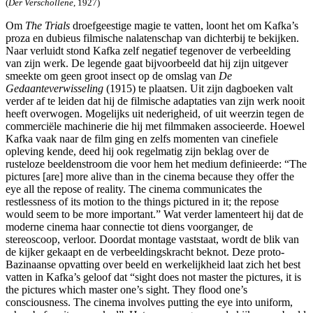
(
Der Verschollene
, 1927)
Om
The Trials
droefgeestige magie te vatten, loont het om Kafka’s
proza en dubieus filmische nalatenschap van dichterbij te bekijken.
Naar verluidt stond Kafka zelf negatief tegenover de verbeelding
van zijn werk. De legende gaat bijvoorbeeld dat hij zijn uitgever
smeekte om geen groot insect op de omslag van
De
Gedaanteverwisseling
(1915) te plaatsen. Uit zijn dagboeken valt
verder af te leiden dat hij de filmische adaptaties van zijn werk nooit
heeft overwogen. Mogelijks uit nederigheid, of uit weerzin tegen de
commerciële machinerie die hij met filmmaken associeerde. Hoewel
Kafka vaak naar de film ging en zelfs momenten van cinefiele
opleving kende, deed hij ook regelmatig zijn beklag over de
rusteloze beeldenstroom die voor hem het medium definieerde: “The
pictures [are] more alive than in the cinema because they offer the
eye all the repose of reality. The cinema communicates the
restlessness of its motion to the things pictured in it; the repose
would seem to be more important.” Wat verder lamenteert hij dat de
moderne cinema haar connectie tot diens voorganger, de
stereoscoop, verloor. Doordat montage vaststaat, wordt de blik van
de kijker gekaapt en de verbeeldingskracht beknot. Deze proto-
Bazinaanse opvatting over beeld en werkelijkheid laat zich het best
vatten in Kafka’s geloof dat “sight does not master the pictures, it is
the pictures which master one’s sight. They flood one’s
consciousness. The cinema involves putting the eye into uniform,