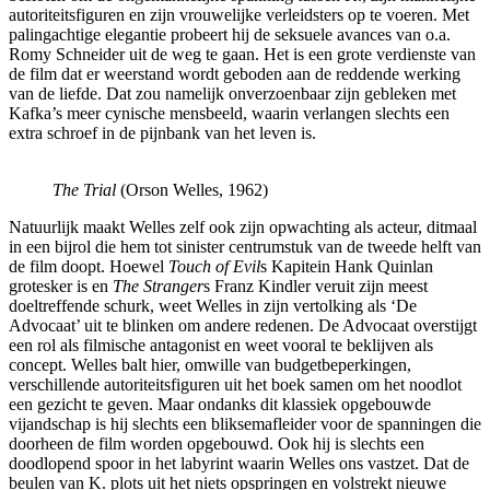
autoriteitsfiguren en zijn vrouwelijke verleidsters op te voeren. Met
palingachtige elegantie probeert hij de seksuele avances van o.a.
Romy Schneider uit de weg te gaan. Het is een grote verdienste van
de film dat er weerstand wordt geboden aan de reddende werking
van de liefde. Dat zou namelijk onverzoenbaar zijn gebleken met
Kafka’s meer cynische mensbeeld, waarin verlangen slechts een
extra schroef in de pijnbank van het leven is.
The Trial
(Orson Welles, 1962)
Natuurlijk maakt Welles zelf ook zijn opwachting als acteur, ditmaal
in een bijrol die hem tot sinister centrumstuk van de tweede helft van
de film doopt. Hoewel
Touch of Evil
s Kapitein Hank Quinlan
grotesker is en
The Stranger
s Franz Kindler veruit zijn meest
doeltreffende schurk, weet Welles in zijn vertolking als ‘De
Advocaat’ uit te blinken om andere redenen. De Advocaat overstijgt
een rol als filmische antagonist en weet vooral te beklijven als
concept. Welles balt hier, omwille van budgetbeperkingen,
verschillende autoriteitsfiguren uit het boek samen om het noodlot
een gezicht te geven. Maar ondanks dit klassiek opgebouwde
vijandschap is hij slechts een bliksemafleider voor de spanningen die
doorheen de film worden opgebouwd. Ook hij is slechts een
doodlopend spoor in het labyrint waarin Welles ons vastzet. Dat de
beulen van K. plots uit het niets opspringen en volstrekt nieuwe