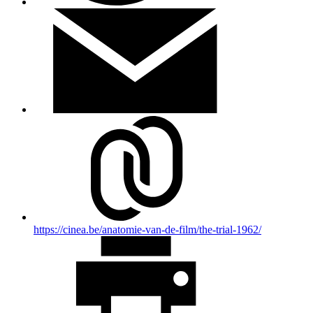
https://cinea.be/anatomie-van-de-film/the-trial-1962/