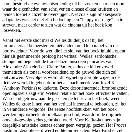
nam, bestond de evenwichtsoefening uit het zoeken naar een toon
waar de eigenheden van schrijver en cineast elkaar kruisten en
beiden toeliet zichzelf te overstijgen. Net zoals zijn Shakespeare-
adaptaties was het niet zijn bedoeling een “happy marriage” na te
streven, maar eerder te zien wat de cinema uit het boek kon
losweken.
Vanaf het eerste shot maakt Welles duidelijk dat hij het
bronmateriaal bemeestert en niet andersom. De parabel van de
poortwachter ‘Voor de wet’ die het slot van het boek inluidt, opent
hier als geanimeerde proloog het verhaal. Welles’ sardonische
stemgeluid begeleidt de troosteloze pinscreen pancartes van
Alexandre Alexeieff en Claire Parker, aldus de kijker zowel
thematisch als tonaal voorbereidend op de gruwel die zich zal
ontvouwen. Vervolgens wordt dit vignet op abrupte wijze in de
fictieve wereld ingebed door het als nachtmerrie van Jozef K.
(Anthony Perkins) te kaderen. Deze desoriënterende, bronbuigende
openingszet slaagt erin Welles’ relatie tot het boek effectief te vatten.
Wisselend getrouw aan de geest en de letter van het boek, weet
Welles de grote lijnen van het verhaal integraal te behouden, zij het
in veranderde volgorde. De eerste hoofdstukken van het boek
werden bijvoorbeeld door elkaar geschud, waardoor de originele
oorzaak-gevolgcyclus gebroken werd. Voor Kafka-kenners zijn
dergelijke artistieke keuzes echter geen vergrijp, gezien
Het Proces
postuum gepubliceerd werd en literair redacteur Max Brod er zelf