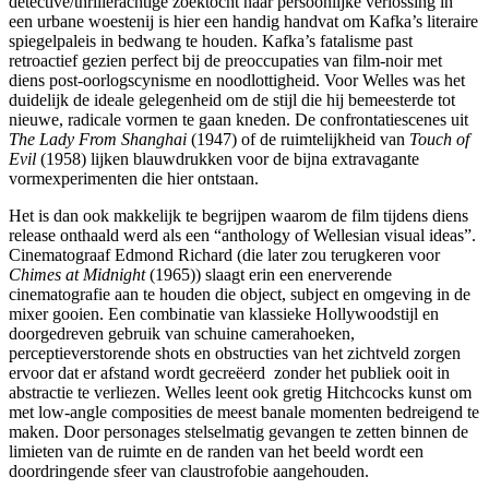
detective/thrillerachtige zoektocht naar persoonlijke verlossing in
een urbane woestenij is hier een handig handvat om Kafka’s literaire
spiegelpaleis in bedwang te houden. Kafka’s fatalisme past
retroactief gezien perfect bij de preoccupaties van film-noir met
diens post-oorlogscynisme en noodlottigheid. Voor Welles was het
duidelijk de ideale gelegenheid om de stijl die hij bemeesterde tot
nieuwe, radicale vormen te gaan kneden. De confrontatiescenes uit
The Lady From Shanghai
(1947) of de ruimtelijkheid van
Touch of
Evil
(1958) lijken blauwdrukken voor de bijna extravagante
vormexperimenten die hier ontstaan.
Het is dan ook makkelijk te begrijpen waarom de film tijdens diens
release onthaald werd als een “anthology of Wellesian visual ideas”.
Cinematograaf Edmond Richard (die later zou terugkeren voor
Chimes at Midnight
(1965)) slaagt erin een enerverende
cinematografie aan te houden die object, subject en omgeving in de
mixer gooien. Een combinatie van klassieke Hollywoodstijl en
doorgedreven gebruik van schuine camerahoeken,
perceptieverstorende shots en obstructies van het zichtveld zorgen
ervoor dat er afstand wordt gecreëerd zonder het publiek ooit in
abstractie te verliezen. Welles leent ook gretig Hitchcocks kunst om
met low-angle composities de meest banale momenten bedreigend te
maken. Door personages stelselmatig gevangen te zetten binnen de
limieten van de ruimte en de randen van het beeld wordt een
doordringende sfeer van claustrofobie aangehouden.