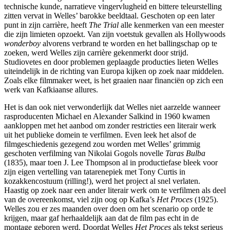
technische kunde, narratieve vingervlugheid en bittere teleurstelling
zitten vervat in Welles’ barokke beeldtaal. Geschoten op een later
punt in zijn carrière, heeft
The Trial
alle kenmerken van een meester
die zijn limieten opzoekt. Van zijn voetstuk gevallen als Hollywoods
wonderboy
alvorens verbrand te worden en het ballingschap op te
zoeken, werd Welles zijn carrière gekenmerkt door strijd.
Studiovetes en door problemen geplaagde producties lieten Welles
uiteindelijk in de richting van Europa kijken op zoek naar middelen.
Zoals elke filmmaker weet, is het graaien naar financiën op zich een
werk van Kafkiaanse allures.
Het is dan ook niet verwonderlijk dat Welles niet aarzelde wanneer
rasproducenten Michael en Alexander Salkind in 1960 kwamen
aankloppen met het aanbod om zonder restricties een literair werk
uit het publieke domein te verfilmen. Even leek het alsof de
filmgeschiedenis gezegend zou worden met Welles’ grimmig
geschoten verfilming van Nikolai Gogols novelle
Taras Bulba
(1835), maar toen J. Lee Thompson al in productiefase bleek voor
zijn eigen vertelling van tatarenepiek met Tony Curtis in
kozakkencostuum (rilling!), werd het project al snel verlaten.
Haastig op zoek naar een ander literair werk om te verfilmen als deel
van de overeenkomst, viel zijn oog op Kafka’s
Het Proces
(1925).
Welles zou er zes maanden over doen om het scenario op orde te
krijgen, maar gaf herhaaldelijk aan dat de film pas echt in de
montage geboren werd. Doordat Welles
Het Proces
als tekst serieus