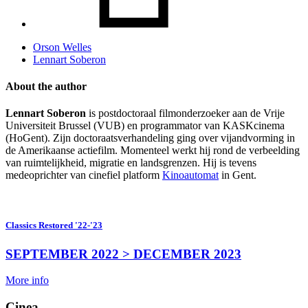
Orson Welles
Lennart Soberon
About the author
Lennart Soberon
is postdoctoraal filmonderzoeker aan de Vrije
Universiteit Brussel (VUB) en programmator van KASKcinema
(HoGent)
. Zijn doctoraatsverhandeling ging over vijandvorming in
de Amerikaanse actiefilm.
Momenteel werkt hij rond de verbeelding
van ruimtelijkheid, migratie en landsgrenzen.
Hij is tevens
medeoprichter van cinefiel platform
Kinoautomat
in Gent
.
Classics Restored '22-'23
SEPTEMBER 2022 > DECEMBER 2023
More info
Cinea