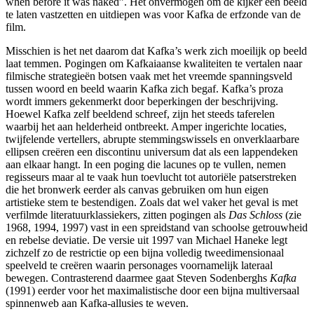
when before it was naked”. Het onvermogen om de kijker een beeld
te laten vastzetten en uitdiepen was voor Kafka de erfzonde van de
film.
Misschien is het net daarom dat Kafka’s werk zich moeilijk op beeld
laat temmen. Pogingen om Kafkaiaanse kwaliteiten te vertalen naar
filmische strategieën botsen vaak met het vreemde spanningsveld
tussen woord en beeld waarin Kafka zich begaf. Kafka’s proza
wordt immers gekenmerkt door beperkingen der beschrijving.
Hoewel Kafka zelf beeldend schreef, zijn het steeds taferelen
waarbij het aan helderheid ontbreekt. Amper ingerichte locaties,
twijfelende vertellers, abrupte stemmingswissels en onverklaarbare
ellipsen creëren een discontinu universum dat als een lappendeken
aan elkaar hangt. In een poging die lacunes op te vullen, nemen
regisseurs maar al te vaak hun toevlucht tot autoriële patserstreken
die het bronwerk eerder als canvas gebruiken om hun eigen
artistieke stem te bestendigen. Zoals dat wel vaker het geval is met
verfilmde literatuurklassiekers, zitten pogingen als
Das Schloss
(zie
1968, 1994, 1997) vast in een spreidstand van schoolse getrouwheid
en rebelse deviatie. De versie uit 1997 van Michael Haneke legt
zichzelf zo de restrictie op een bijna volledig tweedimensionaal
speelveld te creëren waarin personages voornamelijk lateraal
bewegen. Contrasterend daarmee gaat Steven Sodenberghs
Kafka
(1991) eerder voor het maximalistische door een bijna multiversaal
spinnenweb aan Kafka-allusies te weven.