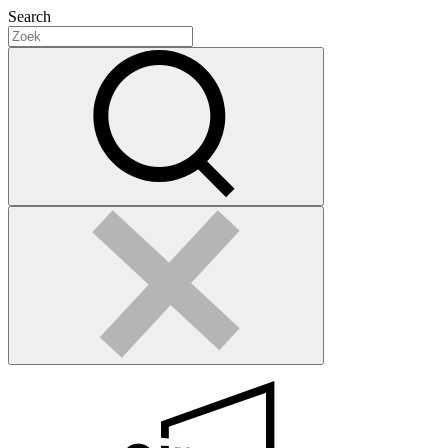
Search
Search
for:
Zoek