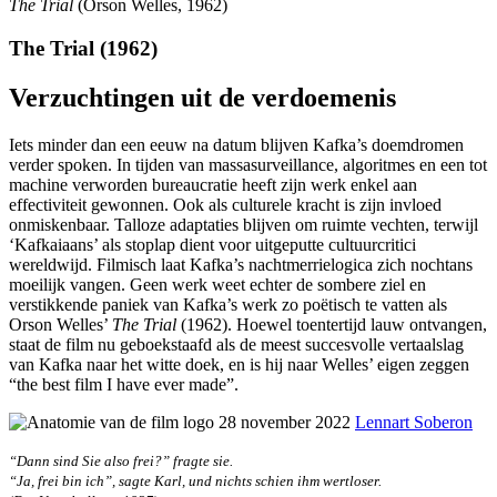
The Trial
(Orson Welles, 1962)
The Trial (1962)
Verzuchtingen uit de verdoemenis
Iets minder dan een eeuw na datum blijven Kafka’s doemdromen
verder spoken. In tijden van massasurveillance, algoritmes en een tot
machine verworden bureaucratie heeft zijn werk enkel aan
effectiviteit gewonnen. Ook als culturele kracht is zijn invloed
onmiskenbaar. Talloze adaptaties blijven om ruimte vechten, terwijl
‘Kafkaiaans’ als stoplap dient voor uitgeputte cultuurcritici
wereldwijd. Filmisch laat Kafka’s nachtmerrielogica zich nochtans
moeilijk vangen. Geen werk weet echter de sombere ziel en
verstikkende paniek van Kafka’s werk zo poëtisch te vatten als
Orson Welles’
The Trial
(1962). Hoewel toentertijd lauw ontvangen,
staat de film nu geboekstaafd als de meest succesvolle vertaalslag
van Kafka naar het witte doek, en is hij naar Welles’ eigen zeggen
“the best film I have ever made”.
28 november 2022
Lennart Soberon
“Dann sind Sie also frei?” fragte sie.
“Ja, frei bin ich”, sagte Karl, und nichts schien ihm wertloser.