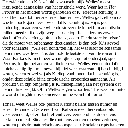
De evidentie van K.’s schuld is waarschijnlijk Welles’ meest
ingrijpende aanpassing van het originele werk. Waar het in
Het
Proces
in het midden wordt gehouden of K. effectief schuldig is,
daalt het noodlot hier sneller en harder neer. Welles gaf zelf aan dat,
wie het boek goed leest, weet dat K. schuldig is. Hij is geen
underdog, maar een welwillende strever die in het bureaucratische
milieu meedraait op zijn weg naar de top. K. is hier dus zowel
slachtoffer als verlengstuk van het systeem. De duistere brandstof
die de motor van onbehagen doet draaien, is dan ook K.’s gevoel
voor schaamte. (“Als een hond,”zei hij, het was alsof de schaamte
hem moest overleven”: is dan ook de laatste zin van de roman.)
Waar Kafka’s K. met meer waardigheid zijn lot ondergaat, speelt
Perkins, in lijn met andere antihelden van Welles, een eerder laf en
huichelachtig figuur. Hoewel hij niet weet waarvan hij beschuldigd
wordt, weten zowel wij als K. diep vanbinnen dat hij schuldig is,
omdat deze schuld bijna ontologische proporties aanneemt. Als
product van zijn omgeving is K. medeplichtig aan het systeem dat
hem ontmenselijkt. Of in Welles’ eigen woorden: “He was born into
a world of nightmare. Conceived in the womb of horror”.
Tonaal weet Welles ook perfect Kafka’s balans tussen humor en
terreur te vinden. De wereld van Kafka is even herkenbaar als
vervreemdend, of zo doeltreffend vervreemdend net door diens
herkenbaarheid. Situaties die routineus zouden moeten verlopen,
worden plots dramaturgisch onvoorspelbaar. Sociale scripts haperen