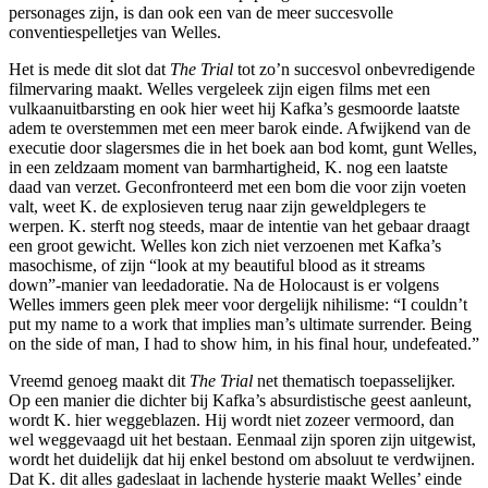
personages zijn, is dan ook een van de meer succesvolle
conventiespelletjes van Welles.
Het is mede dit slot dat
The Trial
tot zo’n succesvol onbevredigende
filmervaring maakt. Welles vergeleek zijn eigen films met een
vulkaanuitbarsting en ook hier weet hij Kafka’s gesmoorde laatste
adem te overstemmen met een meer barok einde. Afwijkend van de
executie door slagersmes die in het boek aan bod komt, gunt Welles,
in een zeldzaam moment van barmhartigheid, K. nog een laatste
daad van verzet. Geconfronteerd met een bom die voor zijn voeten
valt, weet K. de explosieven terug naar zijn geweldplegers te
werpen. K. sterft nog steeds, maar de intentie van het gebaar draagt
een groot gewicht. Welles kon zich niet verzoenen met Kafka’s
masochisme, of zijn “look at my beautiful blood as it streams
down”-manier van leedadoratie. Na de Holocaust is er volgens
Welles immers geen plek meer voor dergelijk nihilisme: “I couldn’t
put my name to a work that implies man’s ultimate surrender. Being
on the side of man, I had to show him, in his final hour, undefeated.”
Vreemd genoeg maakt dit
The Trial
net thematisch toepasselijker.
Op een manier die dichter bij Kafka’s absurdistische geest aanleunt,
wordt K. hier weggeblazen. Hij wordt niet zozeer vermoord, dan
wel weggevaagd uit het bestaan. Eenmaal zijn sporen zijn uitgewist,
wordt het duidelijk dat hij enkel bestond om absoluut te verdwijnen.
Dat K. dit alles gadeslaat in lachende hysterie maakt Welles’ einde