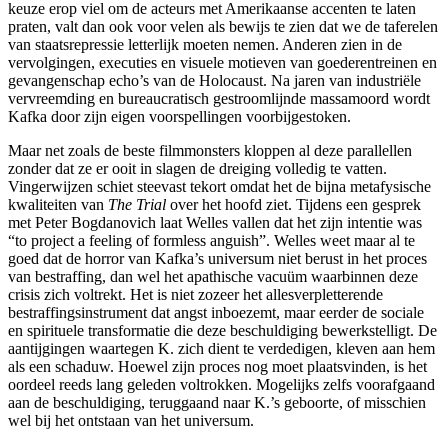
keuze erop viel om de acteurs met Amerikaanse accenten te laten
praten, valt dan ook voor velen als bewijs te zien dat we de taferelen
van staatsrepressie letterlijk moeten nemen. Anderen zien in de
vervolgingen, executies en visuele motieven van goederentreinen en
gevangenschap echo’s van de Holocaust. Na jaren van industriële
vervreemding en bureaucratisch gestroomlijnde massamoord wordt
Kafka door zijn eigen voorspellingen voorbijgestoken.
Maar net zoals de beste filmmonsters kloppen al deze parallellen
zonder dat ze er ooit in slagen de dreiging volledig te vatten.
Vingerwijzen schiet steevast tekort omdat het de bijna metafysische
kwaliteiten van
The Trial
over het hoofd ziet. Tijdens een gesprek
met Peter Bogdanovich laat Welles vallen dat het zijn intentie was
“to project a feeling of formless anguish”. Welles weet maar al te
goed dat de horror van Kafka’s universum niet berust in het proces
van bestraffing, dan wel het apathische vacuüm waarbinnen deze
crisis zich voltrekt. Het is niet zozeer het allesverpletterende
bestraffingsinstrument dat angst inboezemt, maar eerder de sociale
en spirituele transformatie die deze beschuldiging bewerkstelligt. De
aantijgingen waartegen K. zich dient te verdedigen, kleven aan hem
als een schaduw. Hoewel zijn proces nog moet plaatsvinden, is het
oordeel reeds lang geleden voltrokken. Mogelijks zelfs voorafgaand
aan de beschuldiging, teruggaand naar K.’s geboorte, of misschien
wel bij het ontstaan van het universum.