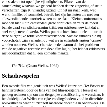
en escaleren tot openlijke vijandigheden. Pilaren van de
samenleving waarvan we geleerd hebben dat ze zingeving of steun
verschaffen, zijn K. vijandig gezind. Of het nu staat, kerk, wet,
werk, familie, of romantiek betreft, het zijn instituten die met een
allesverslindende autoriteit weten toe te slaan. Kleine confrontaties
monden hier uit in catastrofaal grote conflicten en zelfs de meest
banale daad van plichtverzuim krijgt een spiritueel gewicht dat al
snel verpletterend werkt. Welles puurt echter situationele humor uit
deze burgerlijke fobie voor misverstanden. Sociale situaties die hij
voorschotelt, zijn varianten op wat we in eigentijds jargon “cringe”
zouden noemen. Welles schertste mede daarom dat het probleem
van de negatieve receptie van deze film lag bij het feit dat criticasters
niet doorhadden dat hij een komedie maakte.
The Trial
(Orson Welles, 1962)
Schaduwspelen
Een tweede flits van genialiteit was Welles’ keuze om
Het Proces
te
herinterpreteren door de lens van het film-noirgenre. Hoewel er
genoeg redenen zijn om aan dergelijke classificering te weerstaan, is
het duidelijk dat Welles een rijke voedingsbodem vond in diezelfde
noir-esthetiek waar hij zichzelf meerdere decennia in onderwees. De