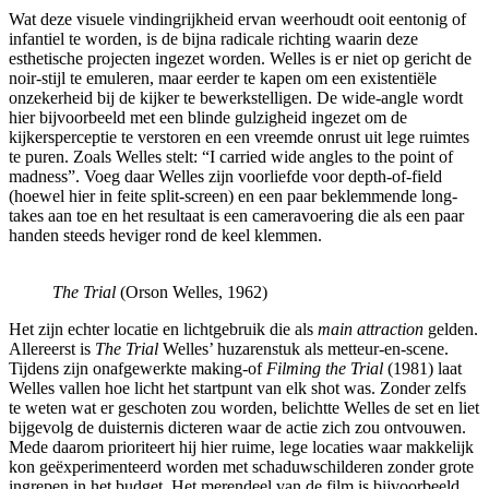
Wat deze visuele vindingrijkheid ervan weerhoudt ooit eentonig of
infantiel te worden, is de bijna radicale richting waarin deze
esthetische projecten ingezet worden. Welles is er niet op gericht de
noir-stijl te emuleren, maar eerder te kapen om een existentiële
onzekerheid bij de kijker te bewerkstelligen. De wide-angle wordt
hier bijvoorbeeld met een blinde gulzigheid ingezet om de
kijkersperceptie te verstoren en een vreemde onrust uit lege ruimtes
te puren. Zoals Welles stelt: “I carried wide angles to the point of
madness”. Voeg daar Welles zijn voorliefde voor depth-of-field
(hoewel hier in feite split-screen) en een paar beklemmende long-
takes aan toe en het resultaat is een cameravoering die als een paar
handen steeds heviger rond de keel klemmen.
The Trial
(Orson Welles, 1962)
Het zijn echter locatie en lichtgebruik die als
main attraction
gelden.
Allereerst is
The Trial
Welles’ huzarenstuk als metteur-en-scene.
Tijdens zijn onafgewerkte making-of
Filming the Trial
(1981) laat
Welles vallen hoe licht het startpunt van elk shot was. Zonder zelfs
te weten wat er geschoten zou worden, belichtte Welles de set en liet
bijgevolg de duisternis dicteren waar de actie zich zou ontvouwen.
Mede daarom prioriteert hij hier ruime, lege locaties waar makkelijk
kon geëxperimenteerd worden met schaduwschilderen zonder grote
ingrepen in het budget. Het merendeel van de film is bijvoorbeeld