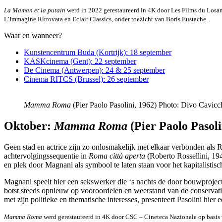
La Maman et la putain
werd in 2022 gerestaureerd in 4K door Les Films du Losa
L’Immagine Ritrovata en Eclair Classics, onder toezicht van Boris Eustache.
Waar en wanneer?
Kunstencentrum Buda (Kortrijk): 18 september
KASKcinema (Gent): 22 september
De Cinema (Antwerpen): 24 & 25 september
Cinema RITCS (Brussel): 26 september
Mamma Roma
(Pier Paolo Pasolini, 1962) Photo: Divo Cavicc
Oktober:
Mamma Roma
(Pier Paolo Pasoli
Geen stad en actrice zijn zo onlosmakelijk met elkaar verbonden als 
achtervolgingssequentie in
Roma città aperta
(Roberto Rossellini, 194
en plek door Magnani als symbool te laten staan voor het kapitalisti
Magnani speelt hier een sekswerker die ‘s nachts de door bouwprojec
botst steeds opnieuw op vooroordelen en weerstand van de conservatiev
met zijn politieke en thematische interesses, presenteert Pasolini hie
Mamma Roma
werd gerestaureerd in 4K door CSC – Cineteca Nazionale op basis