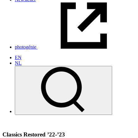
photogénie
EN
NL
Classics Restored ’22-’23