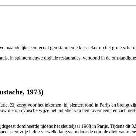
e maandelijks een recent gerestaureerde klassieker op het grote scherm,
els, in splinternieuwe digitale restauraties, vertoond in de omstandig
ustache, 1973)
e. Zij zorgt voor het inkomen, hij slentert rond in Parijs en brengt zijn
uw die op cynische wijze het initiatief van hem overneemt en zich neste
ijdsgeest domineerde tijdens het sleuteljaar 1968 in Parijs. Tijdens dit
speelse en vrije liefde verwelkt langzaam door de complexiteit van mens