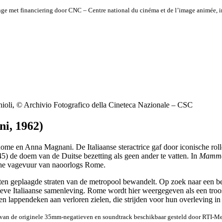
nge met financiering door CNC – Centre national du cinéma et de l’image animée, 
hioli, © Archivio Fotografico della Cineteca Nazionale – CSC
ni, 1962)
Rome en Anna Magnani. De Italiaanse steractrice gaf door iconische ro
5) de doem van de Duitse bezetting als geen ander te vatten. In
Mamm
sche vagevuur van naoorlogs Rome.
ten geplaagde straten van de metropool bewandelt. Op zoek naar een bet
e Italiaanse samenleving. Rome wordt hier weergegeven als een troostel
r een lappendeken aan verloren zielen, die strijden voor hun overleving i
 van de originele 35mm-negatieven en soundtrack beschikbaar gesteld door RTI-Me